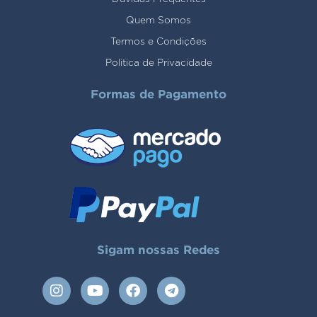
Quem Somos
Termos e Condições
Politica de Privacidade
Formas de Pagamento
Sigam nossas Redes
I
Y
F
T
n
o
a
e
s
u
c
l