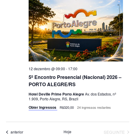
12 dezembro @ 09:00
-
17:00
5º Encontro Presencial (Nacional) 2026 –
PORTO ALEGRE/RS
Hotel Deville Prime Porto Alegre
Av. dos Estados, nº
1.909, Porto Alegre, RS, Brazil
Obter Ingressos
R$320,00
24 ingressos restantes
EVENTOS
Eventos
Hoje
SEGUINTE
anterior