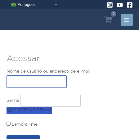
Pular
Português
para
o
conteúdo
Acessar
Nome de usuário ou endereço de e-mail
Senha
MOSTRAR SENHA
Lembrar-me