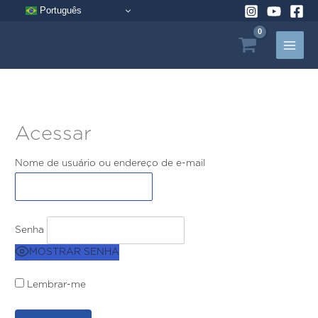
Pular
Português
para
o
conteúdo
Acessar
Nome de usuário ou endereço de e-mail
Senha
MOSTRAR SENHA
Lembrar-me