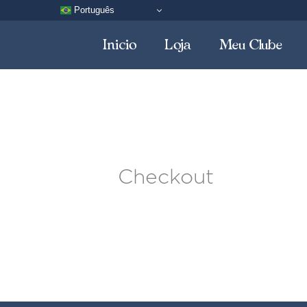
Pular
Português
para
Inicio
Loja
Meu Clube
o
conteúdo
Checkout