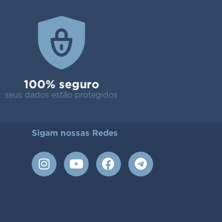
100% seguro
seus dados estão protegidos
Sigam nossas Redes
I
Y
F
T
n
o
a
e
s
u
c
l
t
t
e
e
a
u
b
g
g
b
o
r