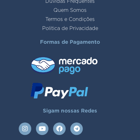
Duvidas Frequentes
Quem Somos
Termos e Condições
Politica de Privacidade
Formas de Pagamento
Sigam nossas Redes
I
Y
F
T
n
o
a
e
s
u
c
l