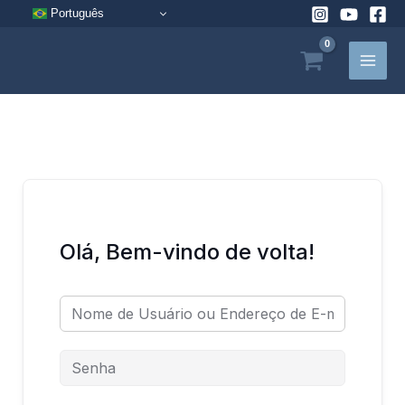
Pular
Português
para
o
conteúdo
Olá, Bem-vindo de volta!