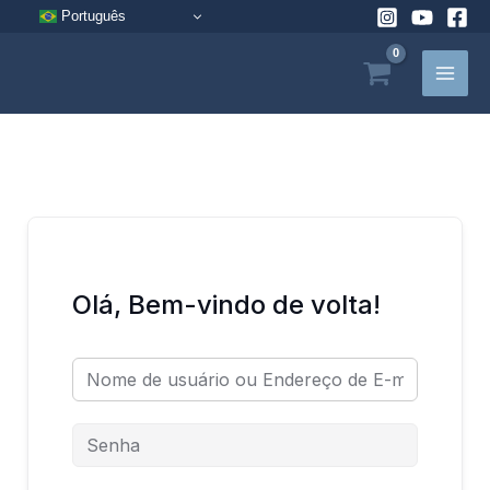
Pular
Português
para
o
conteúdo
Olá, Bem-vindo de volta!