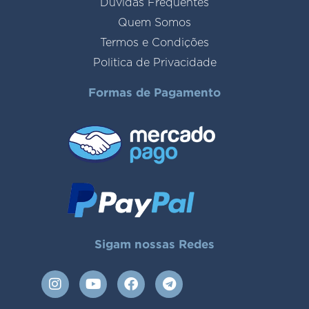
Duvidas Frequentes
Quem Somos
Termos e Condições
Politica de Privacidade
Formas de Pagamento
Sigam nossas Redes
I
Y
F
T
n
o
a
e
s
u
c
l