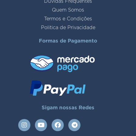
Duvidas Frequentes
Quem Somos
Termos e Condições
Politica de Privacidade
Formas de Pagamento
Sigam nossas Redes
I
Y
F
T
n
o
a
e
s
u
c
l