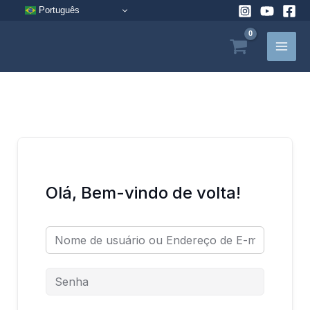
Pular
Português
para
o
conteúdo
Olá, Bem-vindo de volta!