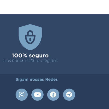
100% seguro
seus dados estão protegidos
Sigam nossas Redes
I
Y
F
T
n
o
a
e
s
u
c
l