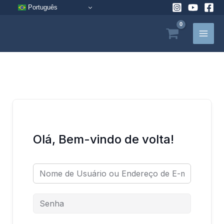
Pular
Português
para
o
conteúdo
Olá, Bem-vindo de volta!