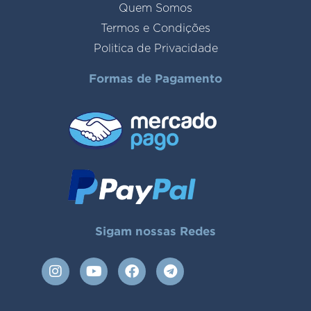
Quem Somos
Termos e Condições
Politica de Privacidade
Formas de Pagamento
Sigam nossas Redes
I
Y
F
T
n
o
a
e
s
u
c
l
t
t
e
e