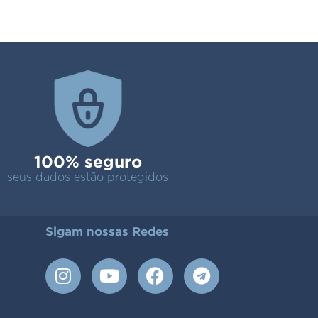
100% seguro
seus dados estão protegidos
Sigam nossas Redes
I
Y
F
T
n
o
a
e
s
u
c
l