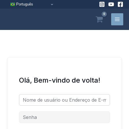
Pular
Português
para
o
conteúdo
Olá, Bem-vindo de volta!