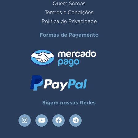
Quem Somos
Termos e Condições
Politica de Privacidade
Formas de Pagamento
Sigam nossas Redes
I
Y
F
T
n
o
a
e
s
u
c
l
t
t
e
e