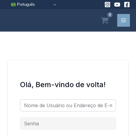
Pular
Português
para
o
conteúdo
Olá, Bem-vindo de volta!