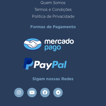
Quem Somos
Termos e Condições
Politica de Privacidade
Formas de Pagamento
Sigam nossas Redes
I
Y
F
T
n
o
a
e
s
u
c
l
t
t
e
e