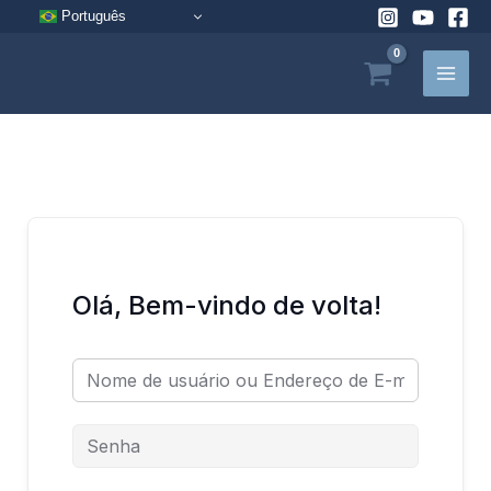
Pular
Português
para
o
conteúdo
Olá, Bem-vindo de volta!