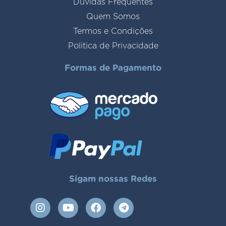
Duvidas Frequentes
Quem Somos
Termos e Condições
Politica de Privacidade
Formas de Pagamento
Sigam nossas Redes
I
Y
F
T
n
o
a
e
s
u
c
l