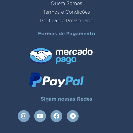
Quem Somos
Termos e Condições
Politica de Privacidade
Formas de Pagamento
Sigam nossas Redes
I
Y
F
T
n
o
a
e
s
u
c
l
t
t
e
e