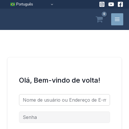
Pular
Português
para
o
conteúdo
Olá, Bem-vindo de volta!