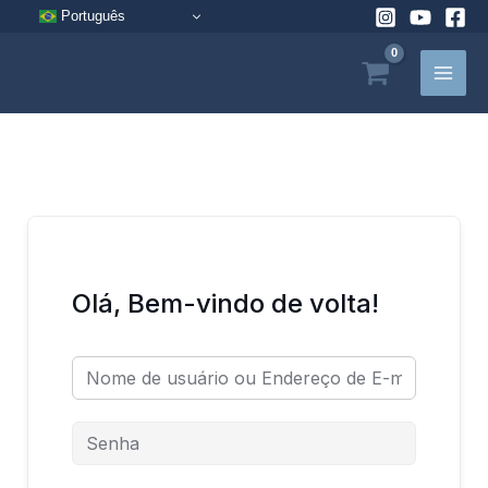
Pular
Português
para
o
conteúdo
Olá, Bem-vindo de volta!