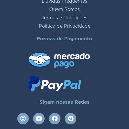
Duvidas Frequentes
Quem Somos
Termos e Condições
Politica de Privacidade
Formas de Pagamento
Sigam nossas Redes
I
Y
F
T
n
o
a
e
s
u
c
l