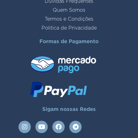
Duvidas Frequentes
Quem Somos
Termos e Condições
Politica de Privacidade
Formas de Pagamento
Sigam nossas Redes
I
Y
F
T
n
o
a
e
s
u
c
l