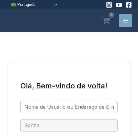
Pular
Português
para
o
conteúdo
Olá, Bem-vindo de volta!