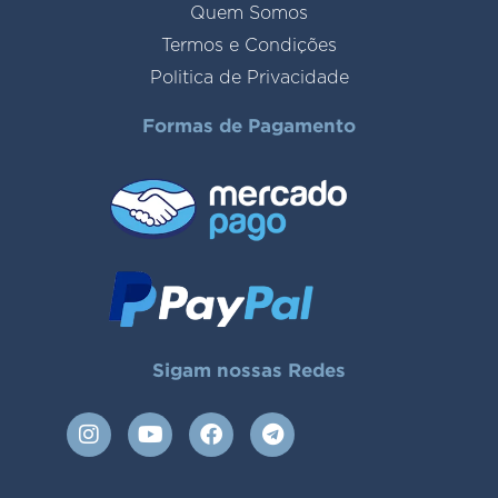
Quem Somos
Termos e Condições
Politica de Privacidade
Formas de Pagamento
Sigam nossas Redes
I
Y
F
T
n
o
a
e
s
u
c
l
t
t
e
e