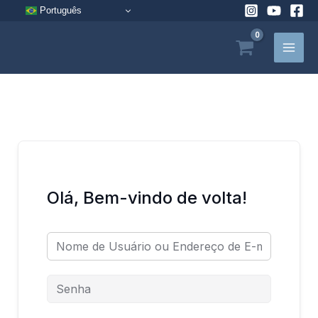
Pular
Português
para
o
conteúdo
Olá, Bem-vindo de volta!