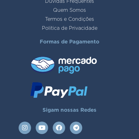
Duvidas Frequentes
Quem Somos
Termos e Condições
Politica de Privacidade
Formas de Pagamento
Sigam nossas Redes
I
Y
F
T
n
o
a
e
s
u
c
l