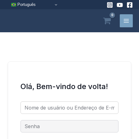
Pular
Português
para
o
conteúdo
Olá, Bem-vindo de volta!