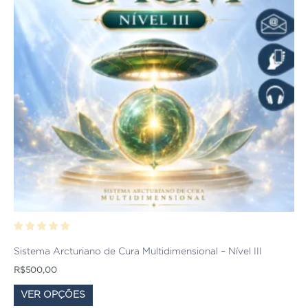
variantes.
As
opções
podem
ser
escolhidas
na
página
do
produto
Sistema Arcturiano de Cura Multidimensional – Nível III
R$
500,00
VER OPÇÕES