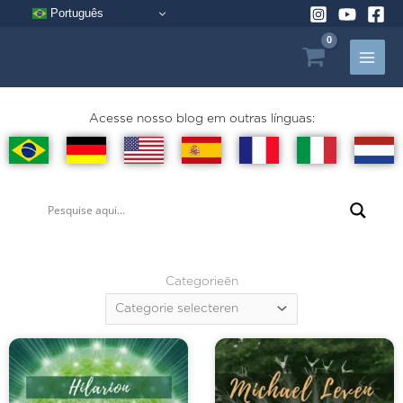
Ga
Português
naar
de
inhoud
Acesse nosso blog em outras línguas:
Categorieën
Categorieën