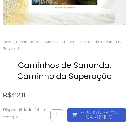
Início
/
Caminhos de Sananda
/ Caminhos de Sananda: Caminho da
Superação
Caminhos de Sananda:
Caminho da Superação
R$
312,11
Caminhos
Disponibilidade:
24 em
ADICIONAR AO
CARRINHO
de
estoque
Sananda: