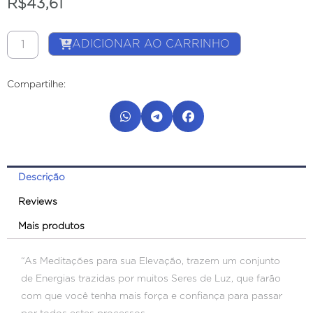
R$
43,61
Volume
ADICIONAR AO CARRINHO
1
-
Compartilhe:
Meditação
de
Amor
-
Arcanjo
Descrição
Miguel
(digital)
Reviews
quantidade
Mais produtos
“As Meditações para sua Elevação, trazem um conjunto
de Energias trazidas por muitos Seres de Luz, que farão
com que você tenha mais força e confiança para passar