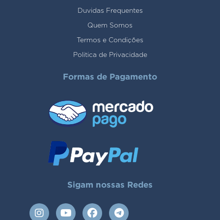
Duvidas Frequentes
Quem Somos
Termos e Condições
Politica de Privacidade
Formas de Pagamento
Sigam nossas Redes
I
Y
F
T
n
o
a
e