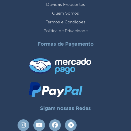
Duvidas Frequentes
Quem Somos
Termos e Condições
Politica de Privacidade
Formas de Pagamento
Sigam nossas Redes
I
Y
F
T
n
o
a
e