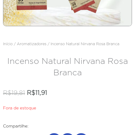
Início
/
Aromatizadores
/ Incenso Natural Nirvana Rosa Branca
Incenso Natural Nirvana Rosa
Branca
O
O
R$
19,81
R$
11,91
preço
preço
Fora de estoque
original
atual
era:
é:
Compartilhe: