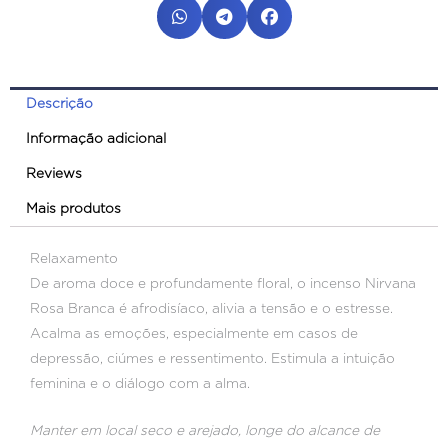
R$19,81.
R$11,91.
Descrição
Informação adicional
Reviews
Mais produtos
Relaxamento
De aroma doce e profundamente floral, o incenso Nirvana
Rosa Branca é afrodisíaco, alivia a tensão e o estresse.
Acalma as emoções, especialmente em casos de
depressão, ciúmes e ressentimento. Estimula a intuição
feminina e o diálogo com a alma.
Manter em local seco e arejado, longe do alcance de