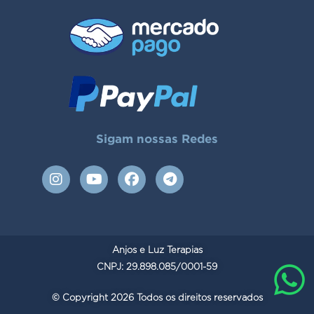
Sigam nossas Redes
I
Y
F
T
n
o
a
e
s
u
c
l
t
t
e
e
a
u
b
g
g
b
o
r
Anjos e Luz Terapias
r
e
o
a
a
CNPJ: 29.898.085/0001-59
k
m
m
© Copyright 2026 Todos os direitos reservados