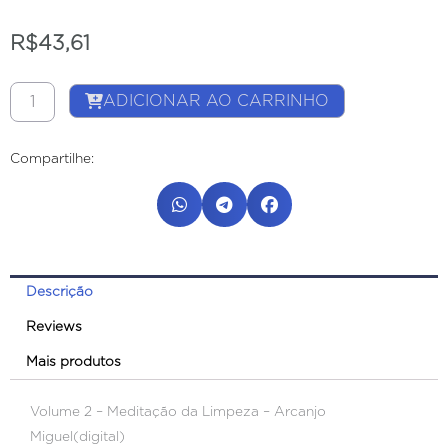
R$
43,61
Volume
ADICIONAR AO CARRINHO
2
-
Compartilhe:
Meditação
da
Limpeza
-
Arcanjo
Descrição
Miguel(digital)
quantidade
Reviews
Mais produtos
Volume 2 – Meditação da Limpeza – Arcanjo
Miguel(digital)