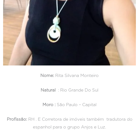
Nome:
Rita Silvana Monteiro
Natural
: Rio Grande Do Sul
Moro :
São Paulo – Capital
Profissão:
RH . E Corretora de imóveis também tradutora do
espanhol para o grupo Anjos e Luz.