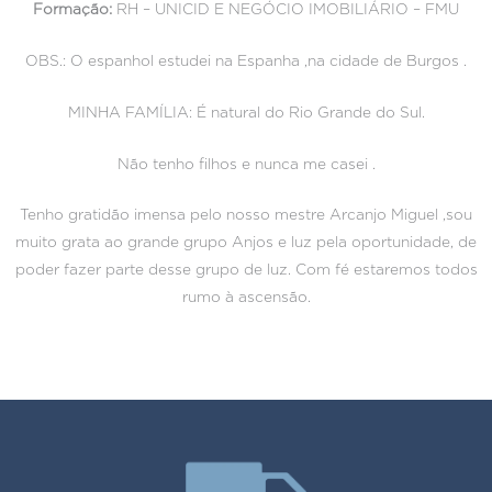
Formação:
RH – UNICID E NEGÓCIO IMOBILIÁRIO – FMU
OBS.: O espanhol estudei na Espanha ,na cidade de Burgos .
MINHA FAMÍLIA: É natural do Rio Grande do Sul.
Não tenho filhos e nunca me casei .
Tenho gratidão imensa pelo nosso mestre Arcanjo Miguel ,sou
muito grata ao grande grupo Anjos e luz pela oportunidade, de
poder fazer parte desse grupo de luz. Com fé estaremos todos
rumo à ascensão.