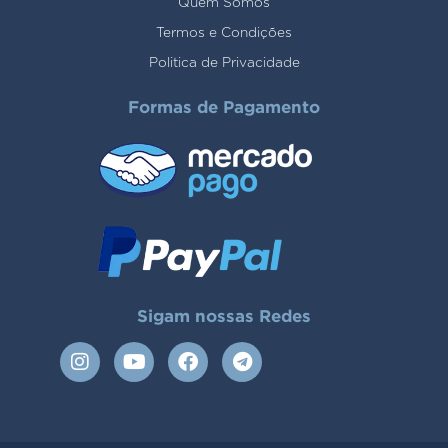
Quem Somos
Termos e Condições
Politica de Privacidade
Formas de Pagamento
Sigam nossas Redes
I
Y
F
T
n
o
a
e
s
u
c
l
t
t
e
e
a
u
b
g