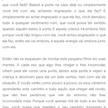
que você fará? Baterá a porta na cara dela ou simplesmente
você rirá com ela, achando engraçado o que ela fez? E
simplesmente ao achar engraçado o que ela fez, você derrubou
todo e qualquer sentimento ruim, que você possa ter sentido
quando alguém bateu à porta. E aquela criança irá embora feliz
porque você não brigou com ela, você achou engraçado o que
ela fez, então ela vai embora, e aquela energia vai embora junto
com ela.
Então não se esqueçam de montar este pequeno filme em suas
mentes. A cada vez que algo lhes chegar e lhes incomodar,
olhem para ele como uma porta, abram esta porta e vejam a
criança e devolvam para ela um belo sorriso, riam com ela da
situação. E vocês verão como pouco a pouco, os seus cérebros
aprenderão este caminho e tudo aquilo que chegar até vocês,
que não lhes pertencer, que vier do entorno, não lhes
incomodará mais. Porque você apenas rirá de tudo e ao fazer
isso, você quase que mantém o seu caminho iluminado e