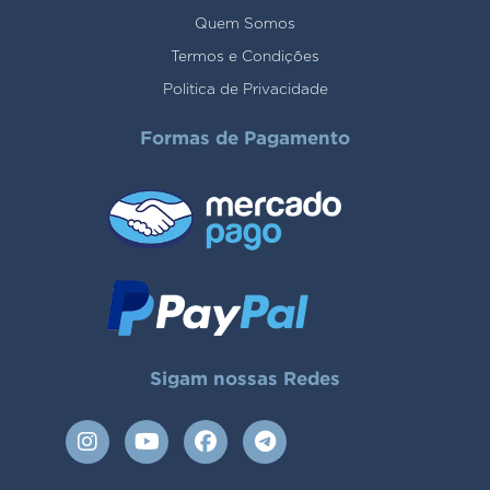
Quem Somos
Termos e Condições
Politica de Privacidade
Formas de Pagamento
Sigam nossas Redes
I
Y
F
T
n
o
a
e
s
u
c
l