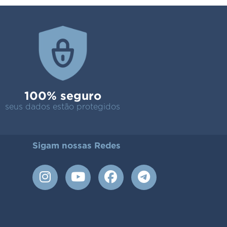
100% seguro
seus dados estão protegidos
Sigam nossas Redes
I
Y
F
T
n
o
a
e
s
u
c
l
t
t
e
e
a
u
b
g