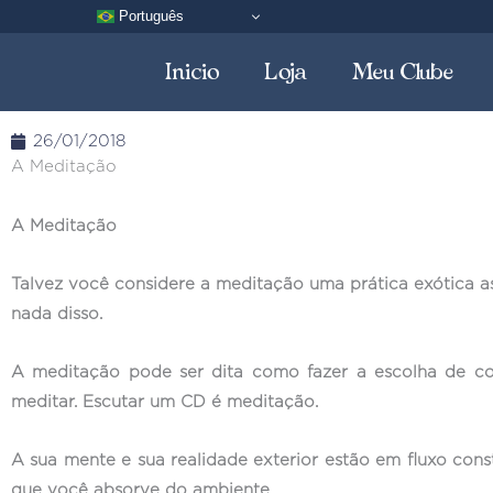
Pular
Português
para
Inicio
Loja
Meu Clube
o
conteúdo
26/01/2018
A Meditação
A Meditação
Talvez você considere a meditação uma prática exótica as
nada disso.
A meditação pode ser dita como fazer a escolha de c
meditar. Escutar um CD é meditação.
A sua mente e sua realidade exterior estão em fluxo con
que você absorve do ambiente.