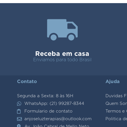
Receba em casa
Enviamos para todo Brasil
Contato
Ajuda
Segunda a Sexta: 8 às 16H
Duvidas F
WhatsApp: (21) 99287-8344
Quem So
Formulario de contato
Termos e 
anjoseluzterapias@outlook.com
Politica d
Av. João Cabral de Mello Neto