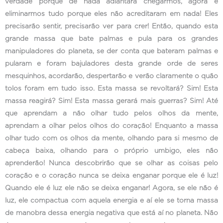
verdade porque de nada adiantará chegarmos, agora e
eliminarmos tudo porque eles não acreditaram em nada! Eles
precisarão sentir, precisarão ver para crer! Então, quando esta
grande massa que bate palmas e pula para os grandes
manipuladores do planeta, se der conta que bateram palmas e
pularam e foram bajuladores desta grande orde de seres
mesquinhos, acordarão, despertarão e verão claramente o quão
tolos foram em tudo isso. Esta massa se revoltará? Sim! Esta
massa reagirá? Sim! Esta massa gerará mais guerras? Sim! Até
que aprendam a não olhar tudo pelos olhos da mente,
aprendam a olhar pelos olhos do coração! Enquanto a massa
olhar tudo com os olhos da mente, olhando para si mesmo de
cabeça baixa, olhando para o próprio umbigo, eles não
aprenderão! Nunca descobrirão que se olhar as coisas pelo
coração e o coração nunca se deixa enganar porque ele é luz!
Quando ele é luz ele não se deixa enganar! Agora, se ele não é
luz, ele compactua com aquela energia e aí ele se torna massa
de manobra dessa energia negativa que está aí no planeta. Não