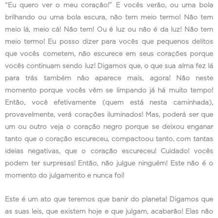
“Eu quero ver o meu coração!” E vocês verão, ou uma bola
brilhando ou uma bola escura, não tem meio termo! Não tem
meio lá, meio cá! Não tem! Ou é luz ou não é da luz! Não tem
meio termo! Eu posso dizer para vocês que pequenos delitos
que vocês cometem, não escurece em seus corações porque
vocês continuam sendo luz! Digamos que, o que sua alma fez lá
para trás também não aparece mais, agora! Não neste
momento porque vocês vêm se limpando já há muito tempo!
Então, você efetivamente (quem está nesta caminhada),
provavelmente, verá corações iluminados! Mas, poderá ser que
um ou outro veja o coração negro porque se deixou enganar
tanto que o coração escureceu, compactoou tanto, com tantas
ideias negativas, que o coração escureceu! Cuidado! vocês
podem ter surpresas! Então, não julgue ninguém! Este não é o
momento do julgamento e nunca foi!
Este é um ato que teremos que banir do planeta! Digamos que
as suas leis, que existem hoje e que julgam, acabarão! Elas não