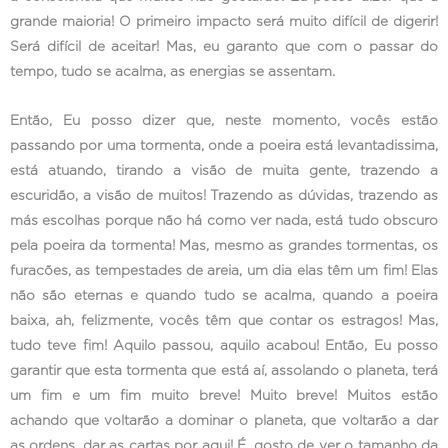
grande maioria! O primeiro impacto será muito difícil de digerir!
Será difícil de aceitar! Mas, eu garanto que com o passar do
tempo, tudo se acalma, as energias se assentam.
Então, Eu posso dizer que, neste momento, vocês estão
passando por uma tormenta, onde a poeira está levantadissima,
está atuando, tirando a visão de muita gente, trazendo a
escuridão, a visão de muitos! Trazendo as dúvidas, trazendo as
más escolhas porque não há como ver nada, está tudo obscuro
pela poeira da tormenta! Mas, mesmo as grandes tormentas, os
furacões, as tempestades de areia, um dia elas têm um fim! Elas
não são eternas e quando tudo se acalma, quando a poeira
baixa, ah, felizmente, vocês têm que contar os estragos! Mas,
tudo teve fim! Aquilo passou, aquilo acabou! Então, Eu posso
garantir que esta tormenta que está aí, assolando o planeta, terá
um fim e um fim muito breve! Muito breve! Muitos estão
achando que voltarão a dominar o planeta, que voltarão a dar
as ordens, dar as cartas por aqui! É, gosto de ver o tamanho da