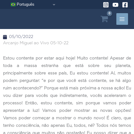
Pular
Português
para
o
conteúdo
05/10/2022
Arcanjo Miguel ao Vivo 05-10-22
Estou contente por estar aqui hoje! Muito contente! Apesar de
toda a massa estranha que está sobre seu planeta,
principalmente sobre esse país, Eu estou contente! Aí, muitos
podem perguntar: “e por que você está contente, se há algo
ruim acontecendo?” Porque está mais próxima a nossa ação! Eu
vou dizer para vocês que indiretamente, vocês aceleraram o
processo! Então, estou contente, sim porque vamos poder
apresentar a luz! Vamos poder mostrar as novas opções!
Vamos poder começar a mostrar o mundo novo! É claro, que
tenho consciência, não apenas Eu, todos, né? Todos nós temos
a consciência que muitos não gostarão! Eu posso dizer que a