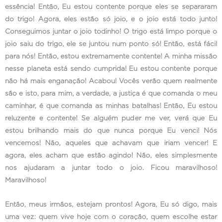
essência! Então, Eu estou contente porque eles se separaram
do trigo! Agora, eles estão só joio, e o joio está todo junto!
Conseguimos juntar o joio todinho! O trigo está limpo porque o
joio saiu do trigo, ele se juntou num ponto só! Então, está fácil
para nós! Então, estou extremamente contente! A minha missão
nesse planeta está sendo cumprida! Eu estou contente porque
não há mais enganação! Acabou! Vocês verão quem realmente
são e isto, para mim, a verdade, a justiça é que comanda o meu
caminhar, é que comanda as minhas batalhas! Então, Eu estou
reluzente e contente! Se alguém puder me ver, verá que Eu
estou brilhando mais do que nunca porque Eu venci! Nós
vencemos! Não, aqueles que achavam que iriam vencer! E
agora, eles acham que estão agindo! Não, eles simplesmente
nos ajudaram a juntar todo o joio. Ficou maravilhoso!
Maravilhoso!
Então, meus irmãos, estejam prontos! Agora, Eu só digo, mais
uma vez: quem vive hoje com o coração, quem escolhe estar