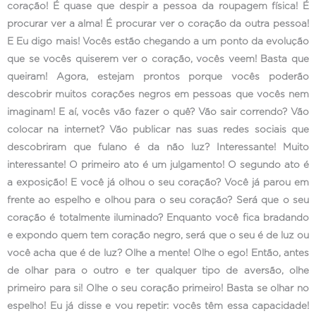
coração! É quase que despir a pessoa da roupagem física! É
procurar ver a alma! É procurar ver o coração da outra pessoa!
E Eu digo mais! Vocês estão chegando a um ponto da evolução
que se vocês quiserem ver o coração, vocês veem! Basta que
queiram! Agora, estejam prontos porque vocês poderão
descobrir muitos corações negros em pessoas que vocês nem
imaginam! E aí, vocês vão fazer o quê? Vão sair correndo? Vão
colocar na internet? Vão publicar nas suas redes sociais que
descobriram que fulano é da não luz? Interessante! Muito
interessante! O primeiro ato é um julgamento! O segundo ato é
a exposição! E você já olhou o seu coração? Você já parou em
frente ao espelho e olhou para o seu coração? Será que o seu
coração é totalmente iluminado? Enquanto você fica bradando
e expondo quem tem coração negro, será que o seu é de luz ou
você acha que é de luz? Olhe a mente! Olhe o ego! Então, antes
de olhar para o outro e ter qualquer tipo de aversão, olhe
primeiro para si! Olhe o seu coração primeiro! Basta se olhar no
espelho! Eu já disse e vou repetir: vocês têm essa capacidade!