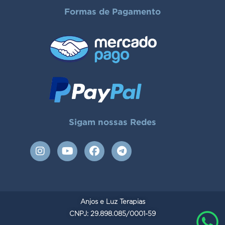
Formas de Pagamento
Sigam nossas Redes
I
Y
F
T
n
o
a
e
s
u
c
l
t
t
e
e
a
u
b
g
g
b
o
r
Anjos e Luz Terapias
r
e
o
a
a
CNPJ: 29.898.085/0001-59
k
m