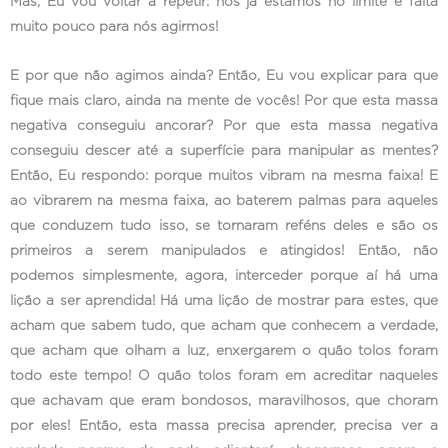
Mas, Eu vou voltar a repetir: nós já estamos no limite e falta
muito pouco para nós agirmos!
E por que não agimos ainda? Então, Eu vou explicar para que
fique mais claro, ainda na mente de vocês! Por que esta massa
negativa conseguiu ancorar? Por que esta massa negativa
conseguiu descer até a superfície para manipular as mentes?
Então, Eu respondo: porque muitos vibram na mesma faixa! E
ao vibrarem na mesma faixa, ao baterem palmas para aqueles
que conduzem tudo isso, se tornaram reféns deles e são os
primeiros a serem manipulados e atingidos! Então, não
podemos simplesmente, agora, interceder porque aí há uma
lição a ser aprendida! Há uma lição de mostrar para estes, que
acham que sabem tudo, que acham que conhecem a verdade,
que acham que olham a luz, enxergarem o quão tolos foram
todo este tempo! O quão tolos foram em acreditar naqueles
que achavam que eram bondosos, maravilhosos, que choram
por eles! Então, esta massa precisa aprender, precisa ver a