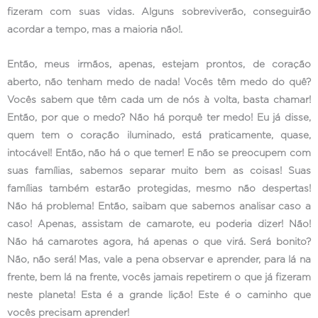
fizeram com suas vidas. Alguns sobreviverão, conseguirão
acordar a tempo, mas a maioria não!.
Então, meus irmãos, apenas, estejam prontos, de coração
aberto, não tenham medo de nada! Vocês têm medo do quê?
Vocês sabem que têm cada um de nós à volta, basta chamar!
Então, por que o medo? Não há porquê ter medo! Eu já disse,
quem tem o coração iluminado, está praticamente,
quase
,
intocável! Então, não há o que temer! E não se preocupem com
suas famílias, sabemos separar muito bem as coisas! Suas
famílias também estarão protegidas, mesmo não despertas!
Não há problema! Então, saibam que sabemos analisar caso a
caso! Apenas, assistam de camarote, eu poderia dizer! Não!
Não há camarotes agora, há apenas o que virá. Será bonito?
Não, não será! Mas, vale a pena observar e aprender, para lá na
frente, bem lá na frente, vocês jamais repetirem o que já fizeram
neste planeta! Esta é a grande lição! Este é o caminho que
vocês precisam aprender!