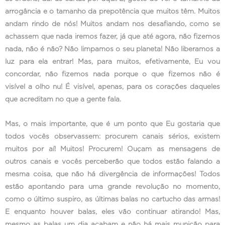
arrogância e o tamanho da prepotência que muitos têm. Muitos
andam rindo de nós! Muitos andam nos desafiando, como se
achassem que nada iremos fazer, já que até agora, não fizemos
nada, não é não? Não limpamos o seu planeta! Não liberamos a
luz para ela entrar! Mas, para muitos, efetivamente, Eu vou
concordar, não fizemos nada porque o que fizemos não é
visível a olho nu! É visível, apenas, para os corações daqueles
que acreditam no que a gente fala.
Mas, o mais importante, que é um ponto que Eu gostaria que
todos vocês observassem: procurem canais sérios, existem
muitos por aí! Muitos! Procurem! Ouçam as mensagens de
outros canais e vocês perceberão que todos estão falando a
mesma coisa, que não há divergência de informações! Todos
estão apontando para uma grande revolução no momento,
como o último suspiro, as últimas balas no cartucho das armas!
E enquanto houver balas, eles vão continuar atirando! Mas,
mesmo as balas um dia acabam e não há mais munição para