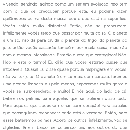
vivendo, sentindo, agindo como um ser em evolução, não tem
com o que se preocupar porque está, eu poderia dizer,
quilômetros acima desta massa podre que está na superfície!
Vocês estão muito distantes! Então, não se preocupem!
Infelizmente vocês terão que passar por muita coisa! O planeta
é um só, não dá para dividir o planeta do trigo, do planeta do
joio, então vocês passarão também por muita coisa, mas não
com a mesma intensidade. Estarão quase que protegidos! Não!
Não é este o termo! Eu diria que vocês estarão quase que
intocáveis! Quase! Eu disse quase porque respingará em vocês,
não vai ter jeito! O planeta é um só mas, com certeza, faremos
uma grande limpeza ou pelo menos, exporemos muita gente e
vocês se surpreenderão e muito! E nós aqui, do lado de cá,
bateremos palmas para aqueles que se isolaram disso tudo!
Para aqueles que souberam olhar com coração! Para aqueles
que conseguiram reconhecer onde está a verdade! Então, para
esses bateremos palmas! Agora, os outros, infelizmente, vão se
digladiar, lá em baixo, se culpando uns aos outros do que