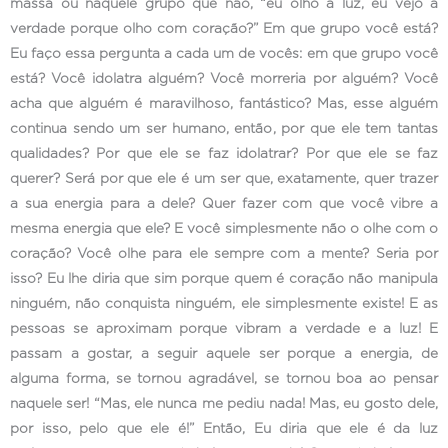
massa ou naquele grupo que não, “eu olho a luz, eu vejo a
verdade porque olho com coração?” Em que grupo você está?
Eu faço essa pergunta a cada um de vocês: em que grupo você
está? Você idolatra alguém? Você morreria por alguém? Você
acha que alguém é maravilhoso, fantástico? Mas, esse alguém
continua sendo um ser humano, então, por que ele tem tantas
qualidades? Por que ele se faz idolatrar? Por que ele se faz
querer? Será por que ele é um ser que, exatamente, quer trazer
a sua energia para a dele? Quer fazer com que você vibre a
mesma energia que ele? E você simplesmente não o olhe com o
coração? Você olhe para ele sempre com a mente? Seria por
isso? Eu lhe diria que sim porque quem é coração não manipula
ninguém, não conquista ninguém, ele simplesmente existe! E as
pessoas se aproximam porque vibram a verdade e a luz! E
passam a gostar, a seguir aquele ser porque a energia, de
alguma forma, se tornou agradável, se tornou boa ao pensar
naquele ser! “Mas, ele nunca me pediu nada! Mas, eu gosto dele,
por isso, pelo que ele é!” Então, Eu diria que ele é da luz