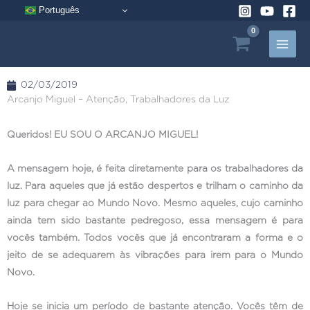
Pular
Português
para
o
conteúdo
02/03/2019
Arcanjo Miguel – Atenção, Trabalhadores da Luz
Queridos! EU SOU O ARCANJO MIGUEL!
A mensagem hoje, é feita diretamente para os trabalhadores da
luz. Para aqueles que já estão despertos e trilham o caminho da
luz para chegar ao Mundo Novo. Mesmo aqueles, cujo caminho
ainda tem sido bastante pedregoso, essa mensagem é para
vocês também. Todos vocês que já encontraram a forma e o
jeito de se adequarem às vibrações para irem para o Mundo
Novo.
Hoje se inicia um período de bastante atenção. Vocês têm de