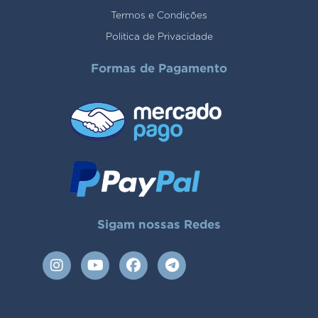
Termos e Condições
Politica de Privacidade
Formas de Pagamento
Sigam nossas Redes
I
Y
F
T
n
o
a
e
s
u
c
l
t
t
e
e
a
u
b
g