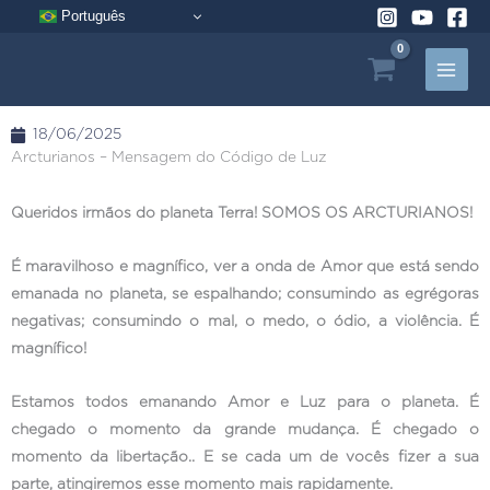
Pular
Português
para
o
conteúdo
18/06/2025
Arcturianos – Mensagem do Código de Luz
Queridos irmãos do planeta Terra! SOMOS OS ARCTURIANOS!
É maravilhoso e magnífico, ver a onda de Amor que está sendo
emanada no planeta, se espalhando; consumindo as egrégoras
negativas; consumindo o mal, o medo, o ódio, a violência. É
magnífico!
Estamos todos emanando Amor e Luz para o planeta. É
chegado o momento da grande mudança. É chegado o
momento da libertação.. E se cada um de vocês fizer a sua
parte, atingiremos esse momento mais rapidamente.