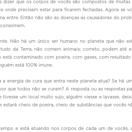
os dizer que os corpos de vocês são compostos de muitas
te onde precisam estar para ficarem fechadas. Agora se voc
terna entre. Então não são as doenças as causadoras do pr
s consomem.
nte. Não há um único ser humano no planeta que não es
udo da Terra, não comem animais; correto, podem até e
am está contaminado com poeira, com gases, com resultado 
inguém está 100% imune.
a energia de cura que entra neste planeta atua? Se há um
por que todos não se curam? A resposta ou as respostas pa
ivesse um local muito sujo, alguém viesse e lavasse, deix
 estará cheio de poeira, cheio de substâncias que vocês 
m tempo e está atuando nos corpos de cada um de vocês,