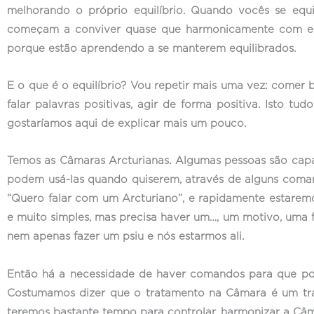
melhorando o próprio equilíbrio. Quando vocês se eq
começam a conviver quase que harmonicamente com ela
porque estão aprendendo a se manterem equilibrados.
E o que é o equilíbrio? Vou repetir mais uma vez: comer 
falar palavras positivas, agir de forma positiva. Isto t
gostaríamos aqui de explicar mais um pouco.
Temos as Câmaras Arcturianas. Algumas pessoas são capa
podem usá-las quando quiserem, através de alguns coma
“Quero falar com um Arcturiano”, e rapidamente estarem
e muito simples, mas precisa haver um…, um motivo, uma 
nem apenas fazer um psiu e nós estarmos ali.
Então há a necessidade de haver comandos para que pos
Costumamos dizer que o tratamento na Câmara é um tra
teremos bastante tempo para controlar, harmonizar a Câm