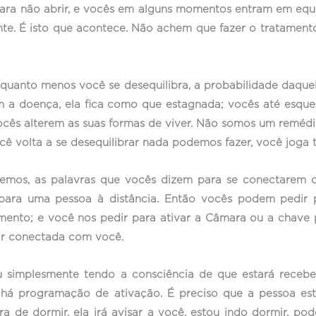
 não abrir, e vocês em alguns momentos entram em equilíbr
te. É isto que acontece. Não achem que fazer o tratament
quanto menos você se desequilibra, a probabilidade daquela
a doença, ela fica como que estagnada; vocês até esquec
ocês alterem as suas formas de viver. Não somos um remédi
cê volta a se desequilibrar nada podemos fazer, você joga 
semos, as palavras que vocês dizem para se conectarem
para uma pessoa à distância. Então vocês podem pedir 
ento; e você nos pedir para ativar a Câmara ou a chave 
ar conectada com você.
u simplesmente tendo a consciência de que estará receb
 há programação de ativação. É preciso que a pessoa es
de dormir, ela irá avisar a você, estou indo dormir, pode