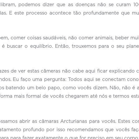
uilibram, podemos dizer que as doenças não se curam 10
s. E este processo acontece tão profundamente que mu
bem, comer coisas saudáveis, não comer animais, beber mui
udo é buscar o equilíbrio. Então, trouxemos para o seu pl
zes de ver estas câmeras não cabe aqui ficar explicando 
ndos. Eu faço uma pergunta: Todos aqui se conectam cono
os batendo um belo papo, como vocês dizem. Não, não é a
forma mais formal de vocês chegarem até nós e termos esta
samos abrir as câmaras Arcturianas para vocês. Estes co
tamento profundo por isso recomendamos que vocês façam
ara para fazer exatamente o que for preciso em seu corpo.