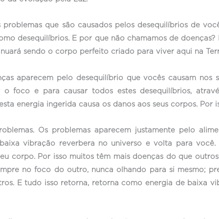
problemas que são causados pelos desequilíbrios de vocês
mo desequilíbrios. E por que não chamamos de doenças? P
inuará sendo o corpo perfeito criado para viver aqui na Terr
ças aparecem pelo desequilíbrio que vocês causam nos 
r o foco e para causar todos estes desequilíbrios, atr
ta energia ingerida causa os danos aos seus corpos. Por i
roblemas. Os problemas aparecem justamente pelo aliment
aixa vibração reverbera no universo e volta para você.
seu corpo. Por isso muitos têm mais doenças do que outros
a, sempre no foco do outro, nunca olhando para si mesmo; 
utros. E tudo isso retorna, retorna como energia de baixa 