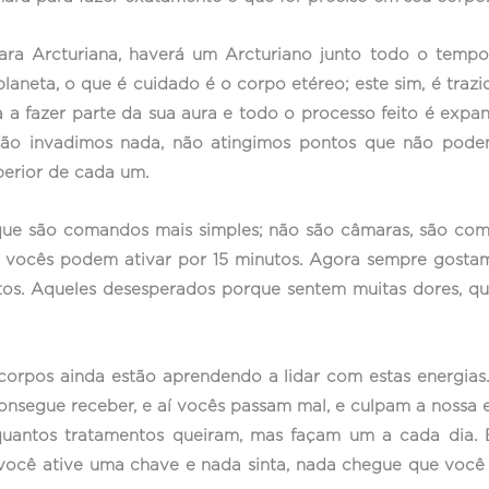
a Arcturiana, haverá um Arcturiano junto todo o tempo
aneta, o que é cuidado é o corpo etéreo; este sim, é trazi
 a fazer parte da sua aura e todo o processo feito é expan
Não invadimos nada, não atingimos pontos que não pod
perior de cada um.
que são comandos mais simples; não são câmaras, são co
 vocês podem ativar por 15 minutos. Agora sempre gostam
s. Aqueles desesperados porque sentem muitas dores, quer
 corpos ainda estão aprendendo a lidar com estas energias
segue receber, e aí vocês passam mal, e culpam a nossa en
uantos tratamentos queiram, mas façam um a cada dia.
 você ative uma chave e nada sinta, nada chegue que você