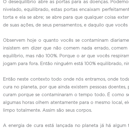
O desequilíbrio abre as portas para as doenças. Podem
nivelado, equilibrado, estas portas encaixam perfeitamen
torta e ela se abre; se abre para que qualquer coisa ex
de suas ações, de seus pensamentos, e daquilo que você
Observem hoje o quanto vocês se contaminam diariame
insistem em dizer que não comem nada errado, comem t
equilíbrio, mas não 100%. Porque o ar que vocês respir
jogam para fora. Então ninguém está 100% equilibrado, n
Então neste contexto todo onde nós entramos, onde toda 
cura no planeta, por que ainda existem pessoas doentes, 
curam porque se contaminaram o tempo todo. É como se t
algumas horas olhem atentamente para o mesmo local, ele
limpo totalmente. Assim são seus corpos.
A energia de cura está lançada no planeta já há algu