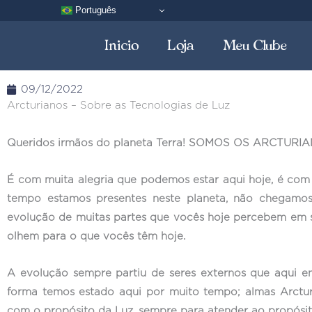
Pular
Português
para
Inicio
Loja
Meu Clube
o
conteúdo
09/12/2022
Arcturianos – Sobre as Tecnologias de Luz
Queridos irmãos do planeta Terra! SOMOS OS ARCTURI
É com muita alegria que podemos estar aqui hoje, é com
tempo estamos presentes neste planeta, não chegamos
evolução de muitas partes que vocês hoje percebem em su
olhem para o que vocês têm hoje.
A evolução sempre partiu de seres externos que aqui e
forma temos estado aqui por muito tempo; almas Arcturi
com o propósito da Luz, sempre para atender ao propósit