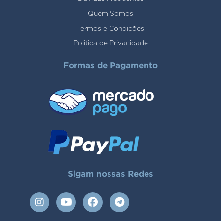
Quem Somos
Termos e Condições
Politica de Privacidade
Formas de Pagamento
Sigam nossas Redes
I
Y
F
T
n
o
a
e
s
u
c
l