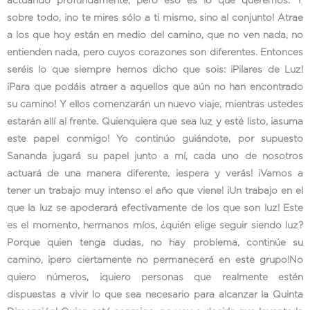
actuando profundamente, pero eso es lo que queremos. Y
sobre todo, ¡no te mires sólo a ti mismo, sino al conjunto! Atrae
a los que hoy están en medio del camino, que no ven nada, no
entienden nada, pero cuyos corazones son diferentes. Entonces
seréis lo que siempre hemos dicho que sois: ¡Pilares de Luz!
¡Para que podáis atraer a aquellos que aún no han encontrado
su camino! Y ellos comenzarán un nuevo viaje, mientras ustedes
estarán allí al frente. Quienquiera que sea luz y esté listo, ¡asuma
este papel conmigo! Yo continúo guiándote, por supuesto
Sananda jugará su papel junto a mí, cada uno de nosotros
actuará de una manera diferente, ¡espera y verás! ¡Vamos a
tener un trabajo muy intenso el año que viene! ¡Un trabajo en el
que la luz se apoderará efectivamente de los que son luz! Este
es el momento, hermanos míos, ¿quién elige seguir siendo luz?
Porque quien tenga dudas, no hay problema, continúe su
camino, ¡pero ciertamente no permanecerá en este grupo!No
quiero números, ¡quiero personas que realmente estén
dispuestas a vivir lo que sea necesario para alcanzar la Quinta