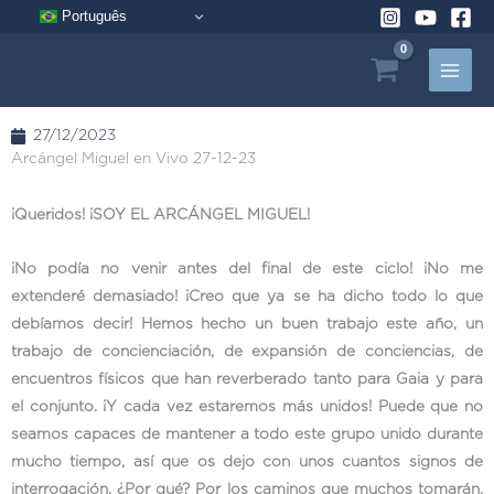
Ir
Português
al
contenido
27/12/2023
Arcángel Miguel en Vivo 27-12-23
¡Queridos! ¡SOY EL ARCÁNGEL MIGUEL!
¡No podía no venir antes del final de este ciclo! ¡No me
extenderé demasiado! ¡Creo que ya se ha dicho todo lo que
debíamos decir! Hemos hecho un buen trabajo este año, un
trabajo de concienciación, de expansión de conciencias, de
encuentros físicos que han reverberado tanto para Gaia y para
el conjunto. ¡Y cada vez estaremos más unidos! Puede que no
seamos capaces de mantener a todo este grupo unido durante
mucho tiempo, así que os dejo con unos cuantos signos de
interrogación. ¿Por qué? Por los caminos que muchos tomarán.