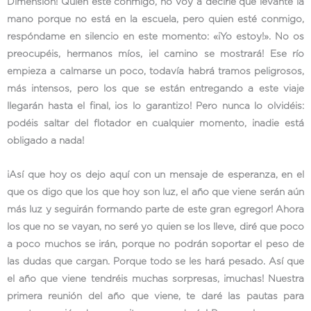
Dimensión! Quien esté conmigo, no voy a decirle que levante la
mano porque no está en la escuela, pero quien esté conmigo,
respóndame en silencio en este momento: «¡Yo estoy!». No os
preocupéis, hermanos míos, ¡el camino se mostrará! Ese río
empieza a calmarse un poco, todavía habrá tramos peligrosos,
más intensos, pero los que se están entregando a este viaje
llegarán hasta el final, ¡os lo garantizo! Pero nunca lo olvidéis:
podéis saltar del flotador en cualquier momento, ¡nadie está
obligado a nada!
¡Así que hoy os dejo aquí con un mensaje de esperanza, en el
que os digo que los que hoy son luz, el año que viene serán aún
más luz y seguirán formando parte de este gran egregor! Ahora
los que no se vayan, no seré yo quien se los lleve, diré que poco
a poco muchos se irán, porque no podrán soportar el peso de
las dudas que cargan. Porque todo se les hará pesado. Así que
el año que viene tendréis muchas sorpresas, ¡muchas! Nuestra
primera reunión del año que viene, te daré las pautas para