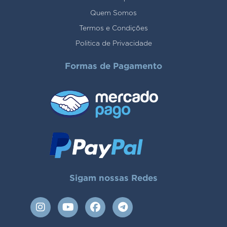
Quem Somos
Termos e Condições
Politica de Privacidade
Formas de Pagamento
Sigam nossas Redes
I
Y
F
T
n
o
a
e
s
u
c
l