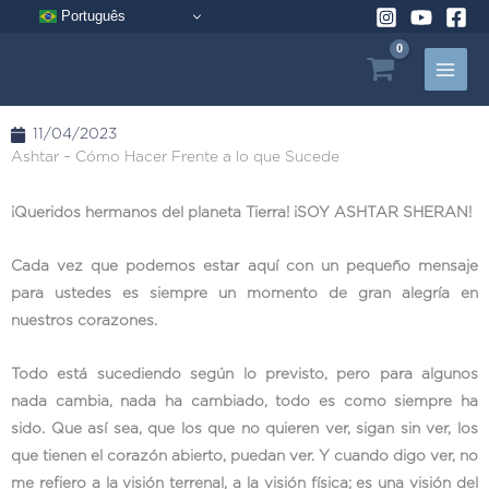
Ir
Português
al
contenido
11/04/2023
Ashtar – Cómo Hacer Frente a lo que Sucede
¡Queridos hermanos del planeta Tierra! ¡SOY ASHTAR SHERAN!
Cada vez que podemos estar aquí con un pequeño mensaje
para ustedes es siempre un momento de gran alegría en
nuestros corazones.
Todo está sucediendo según lo previsto, pero para algunos
nada cambia, nada ha cambiado, todo es como siempre ha
sido. Que así sea, que los que no quieren ver, sigan sin ver, los
que tienen el corazón abierto, puedan ver. Y cuando digo ver, no
me refiero a la visión terrenal, a la visión física; es una visión del