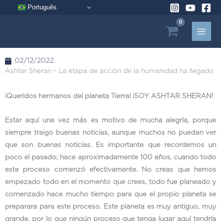
Ir
Português
al
contenido
02/12/2022
Ashtar Sheran – La etapa de acción de la humanidad ha llegado
¡Queridos hermanos del planeta Tierra! ¡SOY ASHTAR SHERAN!
Estar aquí una vez más es motivo de mucha alegría, porque
siempre traigo buenas noticias, aunque muchos no puedan ver
que son buenas noticias. Es importante que recordemos un
poco el pasado; hace aproximadamente 100 años, cuando todo
este proceso comenzó efectivamente. No creas que hemos
empezado todo en el momento que crees, todo fue planeado y
comenzado hace mucho tiempo para que el propio planeta se
preparara para este proceso. Este planeta es muy antiguo, muy
grande, por lo que ningún proceso que tenga lugar aquí tendría