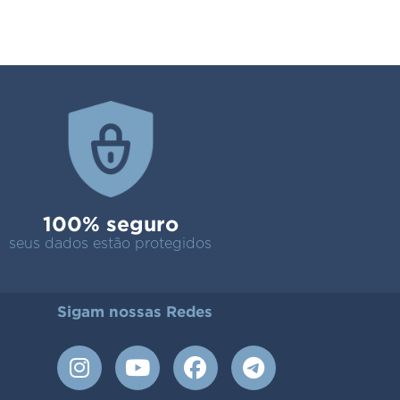
100% seguro
seus dados estão protegidos
Sigam nossas Redes
I
Y
F
T
n
o
a
e