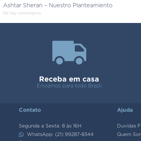
Ashtar Sheran – Nuestro Planteamiento
No hay comentarios
Receba em casa
Enviamos para todo Brasil
Contato
Ajuda
Segunda a Sexta: 8 às 16H
Duvidas F
WhatsApp: (21) 99287-8344
Quem So