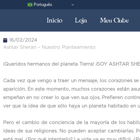
Ir
Português
al
Inicio
Loja
Meu Clube
contenido
16/02/2024
Ashtar Sheran – Nuestro Planteamiento
¡Queridos hermanos del planeta Tierra! ¡SOY ASHTAR SH
Cada vez que vengo a traer un mensaje, los corazones se
aparición. En este momento, muchos corazones están asust
empeñan en no creer lo que ven sus ojos. Prefieren continu
ver que la idea de que sólo haya un planeta habitado en u
Pero el cambio de conciencia de la mayoría de los habit
ideas de sus religiones. No pueden aceptar cambiarlas. P
está mal. ¿Por qué intentarlo? La vida ya es muy difícil,