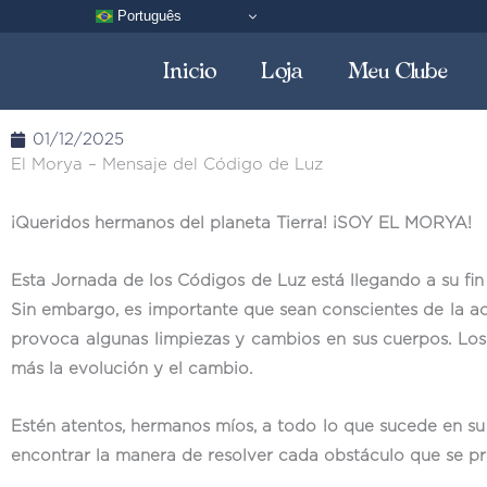
Ir
Português
al
Inicio
Loja
Meu Clube
contenido
01/12/2025
El Morya – Mensaje del Código de Luz
¡Queridos hermanos del planeta Tierra! ¡SOY EL MORYA!
Esta Jornada de los Códigos de Luz está llegando a su fin
Sin embargo, es importante que sean conscientes de la ac
provoca algunas limpiezas y cambios en sus cuerpos. Lo
más la evolución y el cambio.
Estén atentos, hermanos míos, a todo lo que sucede en s
encontrar la manera de resolver cada obstáculo que se pres