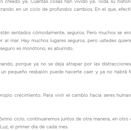
n creado ya. Cuántas cosas han vivido ya. Toda su histori
rando en un ciclo de profundos cambios. En el que, efect
están sentados cómodamente, seguros. Pero muchos se encu
er al mar. Hay muchos lugares seguros, pero ustedes quier
 seguro es monótono, es aburrido.
nando, porque ya no se deja atrapar por las distracciones
ue un pequeño resbalón puede hacerte caer y ya no habrá f
 propio crecimiento. Para vivir el cambio hacia seres huma
róximo ciclo, continuaremos juntos de otra manera, en otro
Luz, el primer día de cada mes.