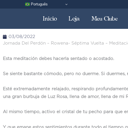
Ir
Português
al
Inicio
Loja
Meu Clube
contenido
03/08/2022
Jornada Del Perdón – Rowena- Séptima Vuelta – Meditaci
Esta meditación debes hacerla sentado o acostado.
Se siente bastante cómodo, pero no duerme. Si duermes, r
Esté extremadamente relajado, respirando profundamente 
una gran burbuja de Luz Rosa, llena de amor, llena de mi 
Al mismo tiempo, activo el cristal de tu pecho para que 
Y que emane estos sentimientos durante todo el tiempo qu