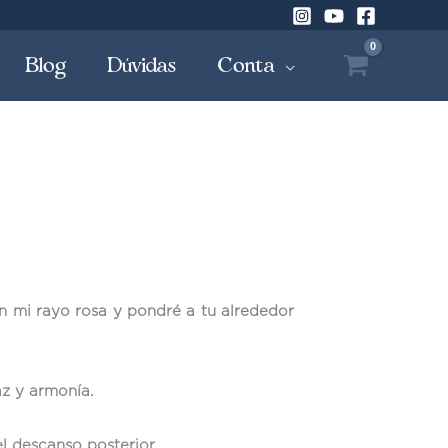
Blog
Dúvidas
Conta
n mi rayo rosa y pondré a tu alrededor
z y armonía.
l descanso posterior.