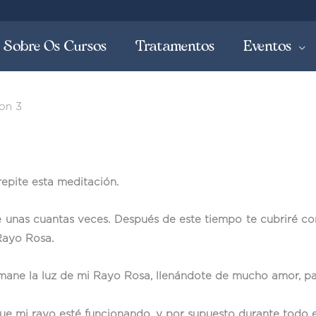
Sobre Os Cursos
Tratamentos
Eventos
on 3
epite esta meditación.
unas cuantas veces. Después de este tiempo te cubriré co
Rayo Rosa.
emane la luz de mi Rayo Rosa, llenándote de mucho amor, pa
e mi rayo esté funcionando, y por supuesto durante todo e