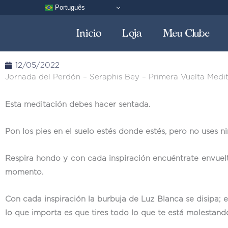
Ir
Português
al
Inicio
Loja
Meu Clube
contenido
12/05/2022
Jornada del Perdón – Seraphis Bey – Primera Vuelta Medi
Esta meditación debes hacer sentada.
Pon los pies en el suelo estés donde estés, pero no uses n
Respira hondo y con cada inspiración encuéntrate envuelt
momento.
Con cada inspiración la burbuja de Luz Blanca se disipa; e
lo que importa es que tires todo lo que te está molestan