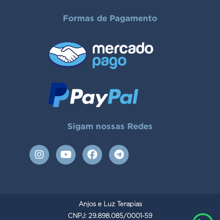
Formas de Pagamento
Sigam nossas Redes
I
Y
F
T
n
o
a
e
s
u
c
l
t
t
e
e
a
u
b
g
g
b
o
r
Anjos e Luz Terapias
r
e
o
a
a
CNPJ: 29.898.085/0001-59
k
m