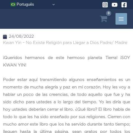
Ir
Português
al
contenido
24/08/2022
Kwan Yin – No Existe Religión para Llegar a Dios Padre/ Madre
¡Queridos hermanos de este hermoso planeta Tierra! ¡SOY
KWAN YIN!
Poder estar aquí transmitiendo algunos enseñamientos es un
momento de mucha alegría y paz en mí corazón. Hoy les voy a
hablar un poco de las creencias, de todo aquello que fue y ha
sido dicho para ustedes a lo largo del tiempo. Yo les diría que
hoy ustedes deberían cerrar el libro. ¿Qué libro? El libro habla de
todo lo que les ha sido enseñado por sus religiones. Cierren con
mucho amor este libro que los ha servido durante tanto tiempo;
lleguen hasta la última página, sean gratos por todos los