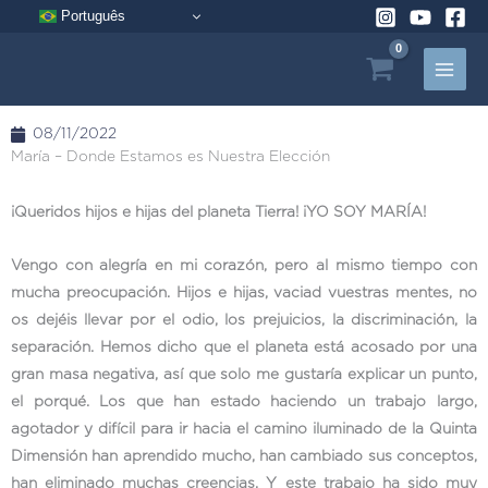
Ir
Português
al
contenido
08/11/2022
María – Donde Estamos es Nuestra Elección
¡Queridos hijos e hijas del planeta Tierra! ¡YO SOY MARÍA!
Vengo con alegría en mi corazón, pero al mismo tiempo con
mucha preocupación. Hijos e hijas, vaciad vuestras mentes, no
os dejéis llevar por el odio, los prejuicios, la discriminación, la
separación. Hemos dicho que el planeta está acosado por una
gran masa negativa, así que solo me gustaría explicar un punto,
el porqué. Los que han estado haciendo un trabajo largo,
agotador y difícil para ir hacia el camino iluminado de la Quinta
Dimensión han aprendido mucho, han cambiado sus conceptos,
han eliminado muchas creencias. Y este trabajo ha sido muy