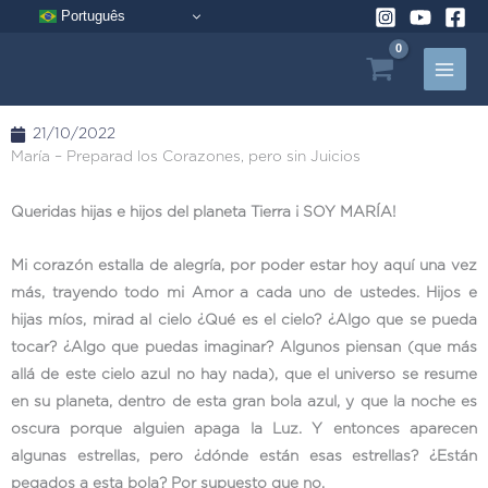
Ir
Português
al
contenido
21/10/2022
María – Preparad los Corazones, pero sin Juicios
Queridas hijas e hijos del planeta Tierra ¡ SOY MARÍA!
Mi corazón estalla de alegría, por poder estar hoy aquí una vez
más, trayendo todo mi Amor a cada uno de ustedes. Hijos e
hijas míos, mirad al cielo ¿Qué es el cielo? ¿Algo que se pueda
tocar? ¿Algo que puedas imaginar? Algunos piensan (que más
allá de este cielo azul no hay nada), que el universo se resume
en su planeta, dentro de esta gran bola azul, y que la noche es
oscura porque alguien apaga la Luz. Y entonces aparecen
algunas estrellas, pero ¿dónde están esas estrellas? ¿Están
pegados a esta bola? Por supuesto que no.