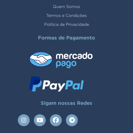
Quem Somos
Termos e Condições
Politica de Privacidade
Formas de Pagamento
Sigam nossas Redes
I
Y
F
T
n
o
a
e
s
u
c
l