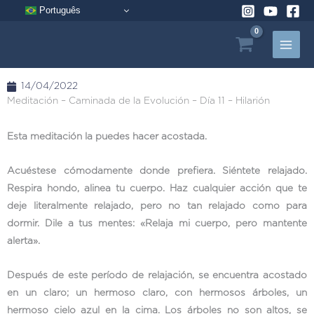
Ir
Português
al
contenido
14/04/2022
Meditación – Caminada de la Evolución – Día 11 – Hilarión
Esta meditación la puedes hacer acostada.
Acuéstese cómodamente donde prefiera. Siéntete relajado.
Respira hondo, alinea tu cuerpo. Haz cualquier acción que te
deje literalmente relajado, pero no tan relajado como para
dormir. Dile a tus mentes: «Relaja mi cuerpo, pero mantente
alerta».
Después de este período de relajación, se encuentra acostado
en un claro; un hermoso claro, con hermosos árboles, un
hermoso cielo azul en la cima. Los árboles no son altos, se