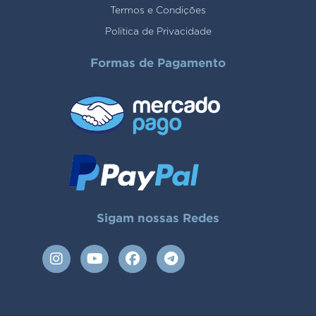
Termos e Condições
Politica de Privacidade
Formas de Pagamento
Sigam nossas Redes
I
Y
F
T
n
o
a
e
s
u
c
l
t
t
e
e
a
u
b
g