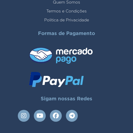
Quem Somos
Termos e Condições
Politica de Privacidade
Formas de Pagamento
Sigam nossas Redes
I
Y
F
T
n
o
a
e
s
u
c
l
t
t
e
e