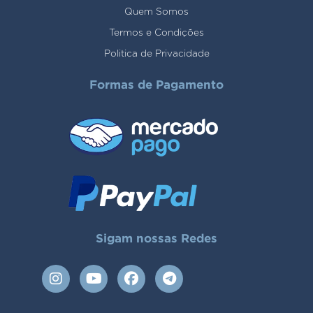
Quem Somos
Termos e Condições
Politica de Privacidade
Formas de Pagamento
Sigam nossas Redes
I
Y
F
T
n
o
a
e
s
u
c
l
t
t
e
e