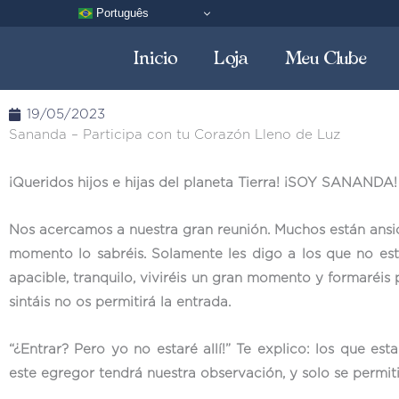
Ir
Português
al
Inicio
Loja
Meu Clube
contenido
19/05/2023
Sananda – Participa con tu Corazón Lleno de Luz
¡Queridos hijos e hijas del planeta Tierra! ¡SOY SANANDA!
Nos acercamos a nuestra gran reunión. Muchos están ansio
momento lo sabréis. Solamente les digo a los que no es
apacible, tranquilo, viviréis un gran momento y formaréis
sintáis no os permitirá la entrada.
“¿Entrar? Pero yo no estaré allí!” Te explico: los que es
este egregor tendrá nuestra observación, y solo se permit