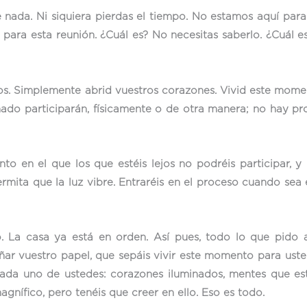
de nada. Ni siquiera pierdas el tiempo. No estamos aquí par
para esta reunión. ¿Cuál es? No necesitas saberlo. ¿Cuál e
os. Simplemente abrid vuestros corazones. Vivid este momen
nado participarán, físicamente o de otra manera; no hay pr
 en el que los que estéis lejos no podréis participar, y 
permita que la luz vibre. Entraréis en el proceso cuando s
 La casa ya está en orden. Así pues, todo lo que pido a
ñar vuestro papel, que sepáis vivir este momento para us
cada uno de ustedes: corazones iluminados, mentes que est
gnífico, pero tenéis que creer en ello. Eso es todo.