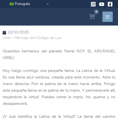
Ir
Português
al
contenido
22/10/2025
Uriel – Mensaje del Código de Luz
¡Queridos hermanos del planeta Tierra! ¡SOY EL ARCÁNGEL
URIEL!
Hoy traigo conmigo una pequeña llama. La Llama de la Virtud.
Es una llama azul verdosa, creada para este momento. Abre tu
mano derecha. Pon la palma de la mano hacia arriba. Pongo
esta pequeña llama en la palma de tu mano. Y permanecerá allí,
trayéndote la virtud. Puedes cerrar la mano. No quema y no
desaparecerá.
¿Y qué significa la Llama de la Virtud? La llama del camino